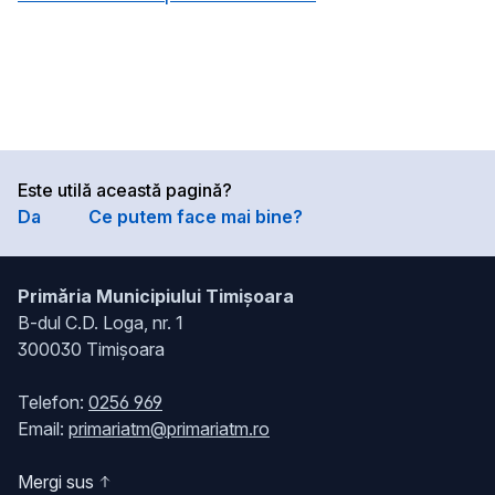
Este utilă această pagină?
Da
Ce putem face mai bine?
Primăria Municipiului Timișoara
B-dul C.D. Loga, nr. 1
300030 Timișoara
Telefon:
0256 969
Email:
primariatm@primariatm.ro
Mergi sus