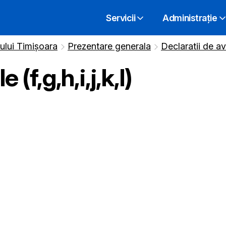
Servicii
Administrație
iului Timișoara
Prezentare generala
Declaratii de av
 (f,g,h,i,j,k,l)