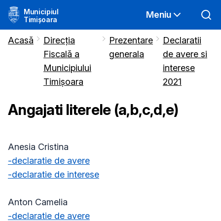
Municipiul
Meniu
Timișoara
Acasă
Direcția
Prezentare
Declaratii
Fiscală a
generala
de avere si
Municipiului
interese
Timișoara
2021
Angajati literele (a,b,c,d,e)
Anesia Cristina
-declaratie de avere
-declaratie de interese
Anton Camelia
-declaratie de avere