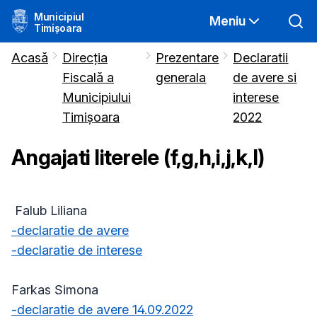
Municipiul
Meniu
Timișoara
Acasă
Direcția
Prezentare
Declaratii
Fiscală a
generala
de avere si
Municipiului
interese
Timișoara
2022
Angajati literele (f,g,h,i,j,k,l)
Falub Liliana
-declaratie de avere
-declaratie de interese
Farkas Simona
-declaratie de avere 14.09.2022