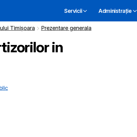
Servicii
Administrație
iului Timișoara
Prezentare generala
izorilor in
blic