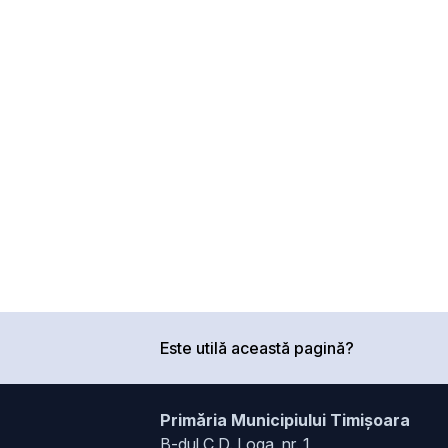
Este utilă această pagină?
Primăria Municipiului Timișoara
B-dul C.D. Loga, nr. 1