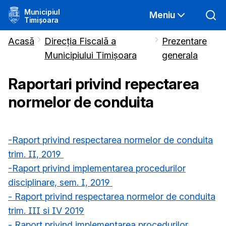
Municipiul
Meniu
Timișoara
Acasă
Direcția Fiscală a
Prezentare
Municipiului Timișoara
generala
Raportari privind repectarea
normelor de conduita
-Raport privind respectarea normelor de conduita
trim. II, 2019
-Raport privind implementarea procedurilor
disciplinare, sem. I, 2019
- Raport privind respectarea normelor de conduita
trim. III si IV 2019
- Raport privind implementarea procedurilor