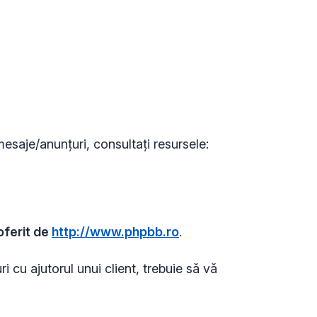
mesaje/anunțuri, consultați resursele:
oferit de
http://www.phpbb.ro
.
i cu ajutorul unui client, trebuie să vă