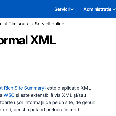
Servicii
Administrație
iului Timișoara
Servicii online
 formal XML
st Rich Site Summary)
este o aplicație XML
la
W3C
și este extensibilă via XML și/sau
oarte ușor informații de pe un site, de genul:
lizatori, aceștia putând prelucra în mod