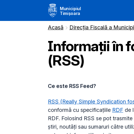
Municipiul
Timișoara
Acasă
Direcția Fiscală a Municip
Informații în
(RSS)
Ce este RSS Feed?
RSS (Really Simple Syndication fo
conformă cu specificațiile
RDF
de 
RDF. Folosind RSS se pot trasmite f
știri, noutăți sau sumaruri către uti