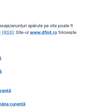
mesaje/anunțuri apărute pe site poate fi
y (RSS)
; Site-ul
www.dfmt.ro
folosește
ă
ă
urentă
mâna curentă