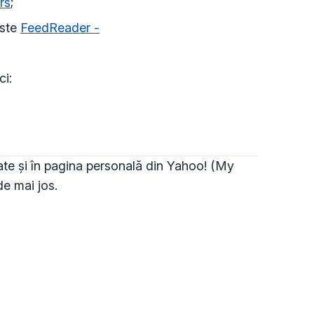
rs
;
este
FeedReader -
ci:
gate și în pagina personală din Yahoo! (My
e mai jos.