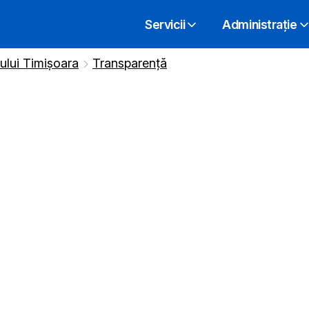
Servicii
Administrație
iului Timișoara
Transparență